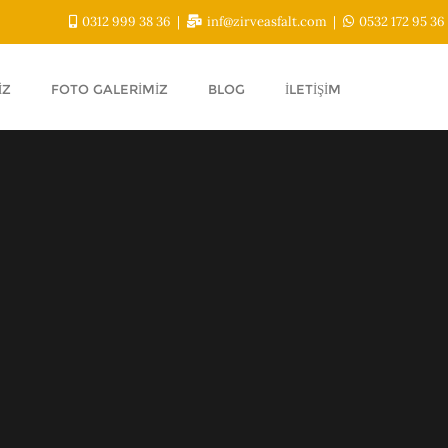
0312 999 38 36
inf@zirveasfalt.com
0532 172 95 36
IZ
FOTO GALERIMIZ
BLOG
İLETIŞIM