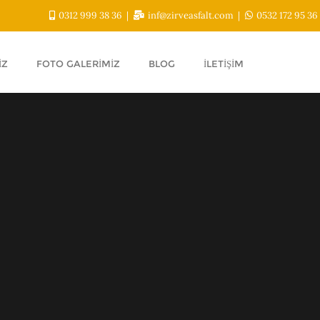
0312 999 38 36
inf@zirveasfalt.com
0532 172 95 36
IZ
FOTO GALERIMIZ
BLOG
İLETIŞIM